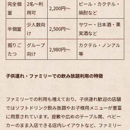
完全個
2名～利
ビール・カクテル・
2,200円～
室
用可
焼酎など
少人数向
サワー・日本酒・果
半個室
2,500円～
け
実酒など
掘りご
グループ
カクテル・ノンアル
2,980円～
たつ
向け
等
子供連れ・ファミリーでの飲み放題利用の特徴
ファミリーでの利用も増えており、子供連れ歓迎の店舗
ではソフトドリンク飲み放題やお子様用メニューが豊富
に用意されています。座敷や広めのテーブル席、ベビー
カーのまま入店できる店内レイアウトなど、ファミリー