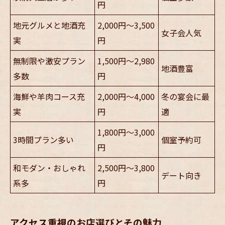
円
地元グルメと地酒充
2,000円〜3,500
女子会人気
実
円
無制限や激安プラン
1,500円〜2,980
地酒豊富
多数
円
海鮮や羊肉コース充
2,000円〜4,000
冬の宴会に最
実
円
適
1,800円〜3,000
3時間プラン多い
個室予約可
円
和モダン・おしゃれ
2,500円〜3,800
デート向き
系多
円
アクセス重視のお店選びとその魅力