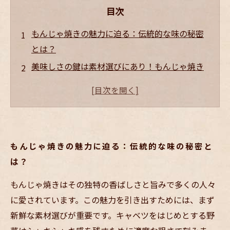
目次
もんじゃ焼きの魅力に迫る：伝統的な味の秘密
とは？
美味しさの鍵は素材選びにあり！もんじゃ焼き
の基本をマスターしよう
ふっくら生地と香ばしさのバランス：火加減調
整の極意を紹介
職人直伝！香り豊かなもんじゃ焼きの焼き方テ
もんじゃ焼きの魅力に迫る：伝統的な味の秘密と
クニック
は？
最高のもんじゃ焼きを完成させる：家庭でもで
きるプロの技と秘訣
もんじゃ焼きはその独特の香ばしさと旨みで多くの人々
居酒屋で人気の秘密を解明！もんじゃ焼きが愛
に愛されています。この魅力を引き出すためには、まず
される理由とは？
新鮮な素材選びが重要です。キャベツをはじめとする野