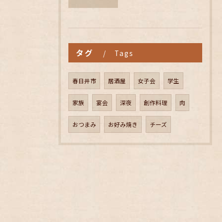
タグ
Tags
春日井市
居酒屋
女子会
学生
家族
宴会
深夜
創作料理
肉
おつまみ
お好み焼き
チーズ