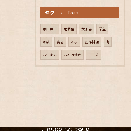
タグ
Tags
春日井市
居酒屋
女子会
学生
家族
宴会
深夜
創作料理
肉
おつまみ
お好み焼き
チーズ
0568-56-2959