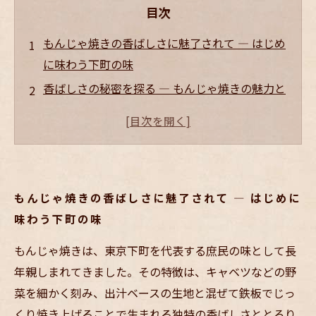
目次
もんじゃ焼きの香ばしさに魅了されて — はじめ
に味わう下町の味
香ばしさの秘密を探る — もんじゃ焼きの魅力と
こだわりの調理法
居酒屋の温かい空間で味わう — もんじゃ焼きと
心地よい時間の共有
友人や家族と囲む鉄板 — もんじゃ焼きが紡ぐ絆
もんじゃ焼きの香ばしさに魅了されて — はじめに
のストーリー
味わう下町の味
締めくくりに感じる幸せ — もんじゃ焼きと居酒
屋文化の奥深さ
もんじゃ焼きは、東京下町を代表する庶民の味として長
香ばしさ際立つもんじゃ焼きとは？その美味し
年親しまれてきました。その特徴は、キャベツなどの野
さの秘密に迫る
菜を細かく刻み、出汁ベースの生地と混ぜて鉄板でじっ
くり焼き上げることで生まれる独特の香ばしさととろり
居酒屋で楽しむもんじゃ焼きの魅力と、心温ま