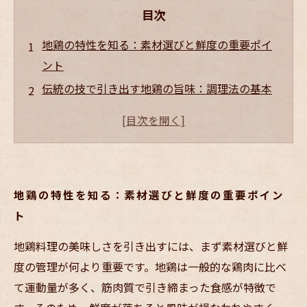
目次
地鶏の特性を知る：素材選びと鮮度の重要ポイ
ント
伝統の技で引き出す地鶏の旨味：調理法の基本
とコツ
現代的アレンジで広げる地鶏料理の可能性と魅
力
地鶏料理の完成形：お客様を虜にする居酒屋メ
地鶏の特性を知る：素材選びと鮮度の重要ポイン
ニュー作りの極意
ト
地鶏料理人気の秘密：居酒屋で選ばれる理由と
顧客満足度向上の秘策
地鶏料理の美味しさを引き出すには、まず素材選びと鮮
度の管理が何より重要です。地鶏は一般的な鶏肉に比べ
て運動量が多く、筋肉質で引き締まった食感が特徴で